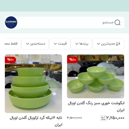
جستجو
جدیدترین
برندها
قیمت
دسته‌بندی
فقط محصولا
%
10
%
10
ابگوشت خوری سبز رنگ گلدن اوپال
ایران
۲٬۲۵۰٬۰۰۰
تابه ۴تیکه گرد ارکوپال گلدن اوپال
۲٬۵۰۰٬۰۰۰
ایران