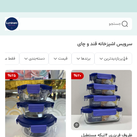
جستجو
سرویس اشپزخانه قند و چای
پربازدیدترین
برندها
قیمت
دسته‌بندی
فقط محصو
%
25
%
20
ظروف فریزری ۴تیکه مستطیل