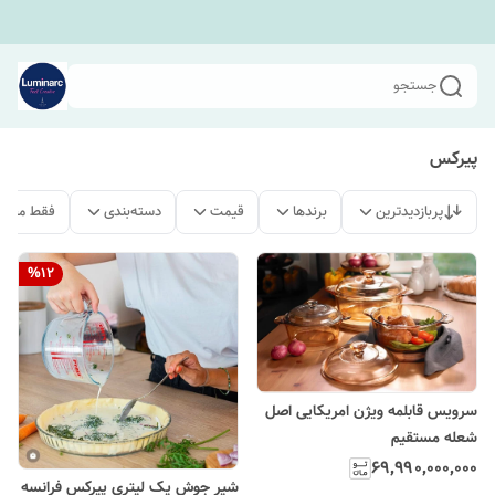
جستجو
پیرکس
پربازدیدترین
برندها
قیمت
دسته‌بندی
فقط محصو
%
12
سرویس قابلمه ویژن امریکایی اصل
شعله مستقیم
۶۹٬۹۹۰٬۰۰۰٬۰۰۰
شیر جوش یک لیتری پیرکس فرانسه