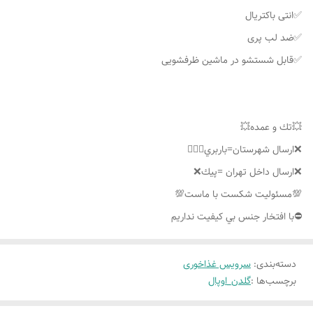
✅انتی باکتریال
✅ضد لب پری
✅قابل شستشو در ماشین ظرفشویی
💥تك و عمده💥
❌ارسال شهرستان=باربري👌🏼❌
❌ارسال داخل تهران =پيك❌
💯مسئوليت شكست با ماست💯
⛔️با افتخار جنس بي كيفيت نداريم
دسته‌بندی
:
سرویس غذاخوری
برچسب‌ها :
گلدن_اوپال