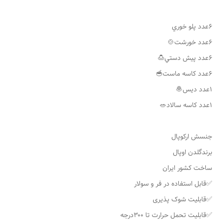
٦عدد پلو خوري
٦عدد كاسه ماست🥣
۱عدد ديس🧆
جنسش ارکوپال
برندگلدن اوپال
ساخت کشور ایران
✅قابل استفاده در فر و سولار
✅قابلیت شوک پذیری
✅قابلیت تحمل حرارت تا ۳۰۰درجه