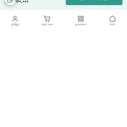
3,960,000
خانه
دسته‌بندی
سبد خرید
پروفایل
دسترسی سریع
تماس با ما
شکایات
درباره ما
قوانین و مقررات
سیاست حریم خصوصی
هفت روز هفته ، ارسال ۲۴ ساعته به سراسر ایران تماس از ساعت