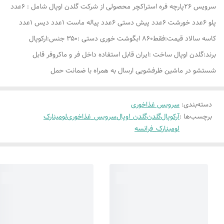
سرویس ۲۶پارچه فره استراکچر محصولی از شرکت گلدن اوپال شامل : ۶عدد
پلو ۶عدد خورشت ۶عدد پیش دستی ۶عدد پیاله ماست ۱عدد دیس ۱عدد
کاسه سالاد قیمت:فقط۸۶۰ ابگوشت خوری دستی :۳۵۰ جنس:ارکوپال
برند:گلدن اوپال ساخت :ایران قابل استفاده داخل فر و ماکروفر قابل
شستشو در ماشین ظرفشویی ارسال به همراه با ضمانت حمل
دسته‌بندی
:
سرویس غذاخوری
برچسب‌ها :
آرکوپال
گلدن
گلدن_اوپال
سرویس_غذاخوری
لومینارک
لومینارک_فرانسه