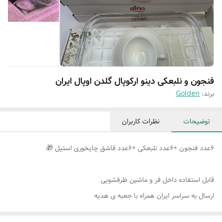
فنجون و نلبعکی دینو ارکوپال گلدن اوپال ایران
برند:
Golden
توضیحات
نظرات کاربران
۶عدد فنجون +۶عدد نلبعکی +۶عدد قاشق چایخوری استیل 🎁
قابل استفاده داخل فر و ماشین ظرفشویی
ارسال به سراسر ایران همراه با جعبه ی هدیه