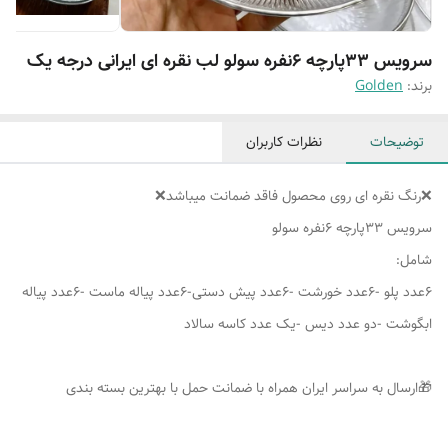
سرویس ۳۳پارچه ۶نفره سولو لب نقره ای ایرانی درجه یک
برند:
Golden
توضیحات
نظرات کاربران
❌رنگ نقره ای روی محصول فاقد ضمانت میباشد❌
سرویس ۳۳پارچه ۶نفره سولو
شامل:
۶عدد پلو -۶عدد خورشت -۶عدد پیش دستی-۶عدد پیاله ماست -۶عدد پیاله
ابگوشت -دو عدد دیس -یک عدد کاسه سالاد
🎁ارسال به سراسر ایران همراه با ضمانت حمل با بهترین بسته بندی