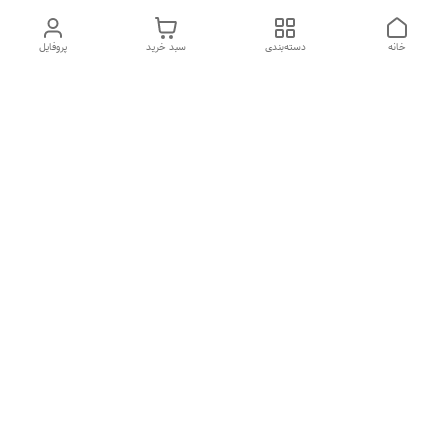
خانه
دسته‌بندی
سبد خرید
پروفایل
دسترسی سریع
تماس با ما
شکایات
درباره ما
قوانین و مقررات
سیاست حریم خصوصی