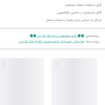
قابل استفاده شعله مستقیم
قابل شستشو در ماشین ظرفشویی
ارسال به سراسر ایران همراه با ضمانت حمل
دسته‌بندی
:
⚫️⚫️پکیج تخفیفات ویژه بلک فرایدی⚫️⚫️
برچسب‌ها :
نمایندگی_لومینارک_فرانسه
شوش
آرکوپال
بلک فرایدی