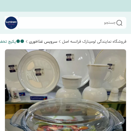
جستجو
فروشگاه نمایندگی لومینارک فرانسه اصل
سرویس غذاخوری
⚫️⚫️پکیج تخفی