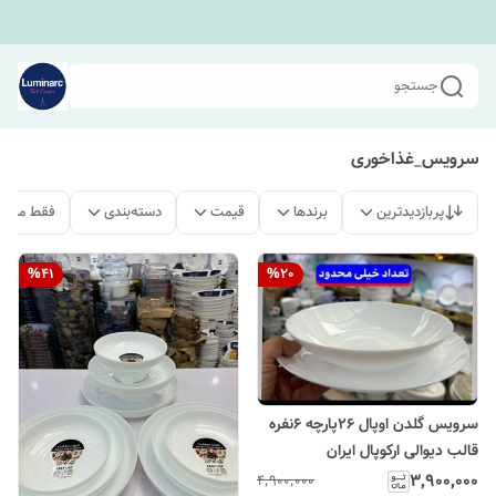
جستجو
سرویس_غذاخوری
پربازدیدترین
برندها
قیمت
دسته‌بندی
فقط محصو
%
41
%
20
سرویس گلدن اوپال ۲۶پارچه ۶نفره
قالب دیوالی ارکوپال ایران
۳٬۹۰۰٬۰۰۰
۴٬۹۰۰٬۰۰۰