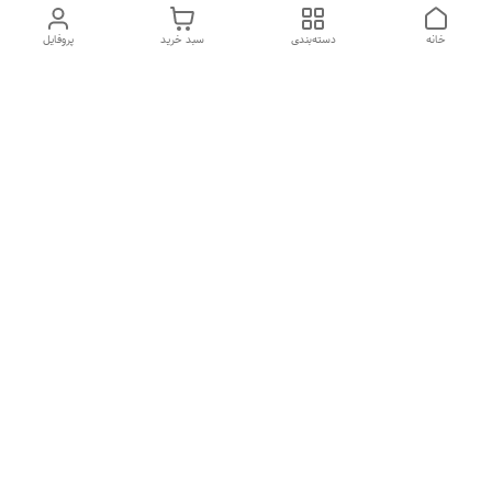
خانه
دسته‌بندی
سبد خرید
پروفایل
دسترسی سریع
تماس با ما
شکایات
درباره ما
قوانین و مقررات
سیاست حریم خصوصی
هفت روز هفته ، ارسال ۲۴ ساعته به سراسر ایران تماس از ساعت
۱۰صبح تا ۲۲ شب
شماره تماس
09212049785