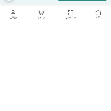
خانه
دسته‌بندی
سبد خرید
پروفایل
دسترسی سریع
تماس با ما
شکایات
درباره ما
قوانین و مقررات
سیاست حریم خصوصی
هفت روز هفته ، ارسال ۲۴ ساعته به سراسر ایران تماس از ساعت
۱۰صبح تا ۲۲ شب