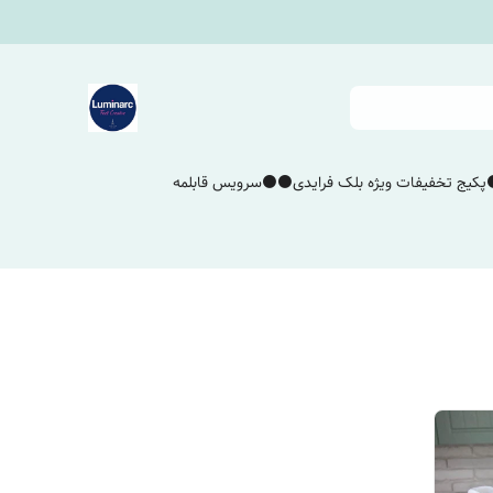
پکیج تخفیفات ویژه بلک فرایدی⚫️⚫️
سرویس قابلمه