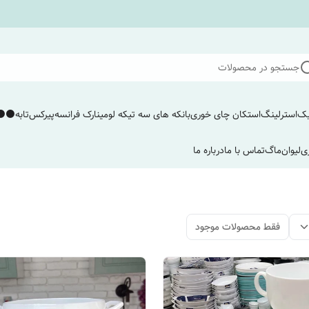
جستجو در محصولات
یک
استرلینگ
استکان چای خوری
بانکه های سه تیکه لومینارک فرانسه
پیرکس
تابه
⚫️⚫️
ی
لیوان
ماگ
تماس با ما
درباره ما
فقط محصولات موجود