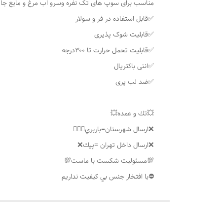
مناسب برای سوپ های تک نفره وسرو اب مرغ و مایع جات
✅قابل استفاده در فر و سولار
✅قابلیت شوک پذیری
✅قابلیت تحمل حرارت تا ۳۰۰درجه
✅انتی باکتریال
✅ضد لب پری
💥تك و عمده💥
❌ارسال شهرستان=باربري👌🏼❌
❌ارسال داخل تهران =پيك❌
💯مسئوليت شكست با ماست💯
⛔️با افتخار جنس بي كيفيت نداريم