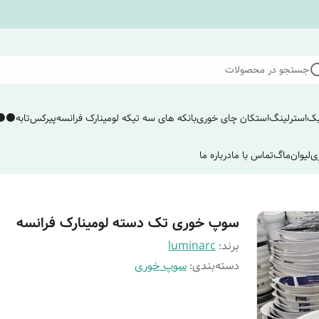
جستجو در محصولات
یک
استرلینگ
استکان چای خوری
بانکه های سه تیکه لومینارک فرانسه
پیرکس
تابه
⚫️⚫️
ی
لیوان
ماگ
تماس با ما
درباره ما
سوپ خوری تک دسته لومینارک فرانسه
برند:
luminarc
دسته‌بندی
:
سوپ خوری