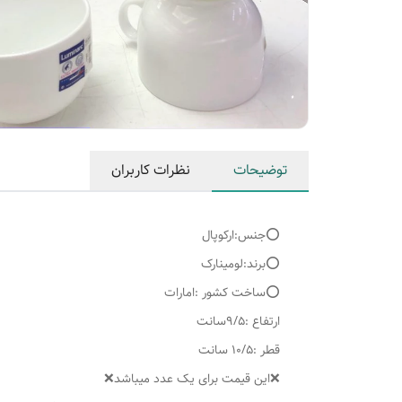
توضیحات
نظرات کاربران
⭕️جنس:ارکوپال
⭕️برند:لومینارک
⭕️ساخت کشور :امارات
ارتفاع :۹/۵سانت
قطر :۱۰/۵ سانت
❌این قیمت برای یک عدد میباشد❌