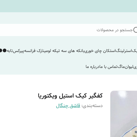
جستجو در محصولات
یک
استرلینگ
استکان چای خوری
بانکه های سه تیکه لومینارک فرانسه
پیرکس
تابه
⚫️⚫️
ی
لیوان
ماگ
تماس با ما
درباره ما
کفگیر کیک استیل ویکتوریا
دسته‌بندی
:
قاشق چنگال