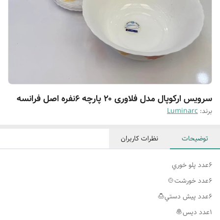
سرویس ارکوپال مدل فلاوری ۲۰ پارچه ۶نفره اصل فرانسه
برند:
Luminarc
توضیحات
نظرات کاربران
٦عدد پلو خوري
۱عدد ديس🧆