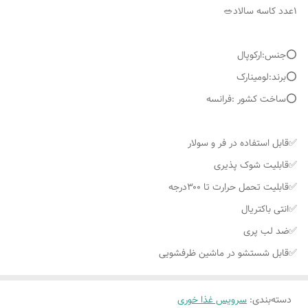
⭕️جنس:ارکوپال
⭕️برند:لومینارک
⭕️ساخت کشور :فرانسه
✅قابل استفاده در فر و سولار
✅قابلیت شوک پذیری
✅قابلیت تحمل حرارت تا ۳۰۰درجه
✅انتی باکتریال
✅ضد لب پری
✅قابل شستشو در ماشین ظرفشویی
دسته‌بندی
:
سرویس غذا خوری