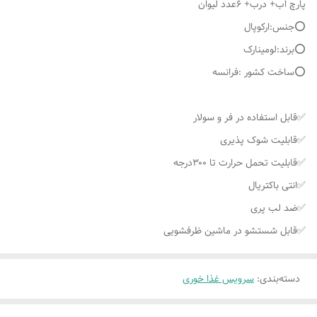
پارچ اب+ درب+ ۶عدد لیوان
⭕️جنس:ارکوپال
⭕️برند:لومینارک
⭕️ساخت کشور :فرانسه
✅قابل استفاده در فر و سولار
✅قابلیت شوک پذیری
✅قابلیت تحمل حرارت تا ۳۰۰درجه
✅انتی باکتریال
✅ضد لب پری
✅قابل شستشو در ماشین ظرفشویی
دسته‌بندی
:
سرویس غذا خوری