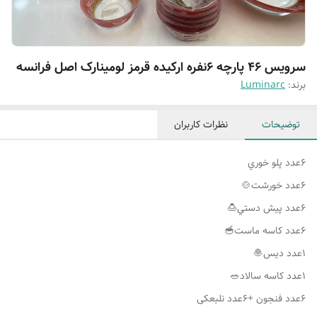
سرویس ۴۶ پارچه ۶نفره ارکیده قرمز لومینارک اصل فرانسه
برند:
Luminarc
توضیحات
نظرات کاربران
٦عدد پلو خوري
٦عدد كاسه ماست🥣
۱عدد ديس🧆
۶عدد فنجون +۶عدد نلبعکی