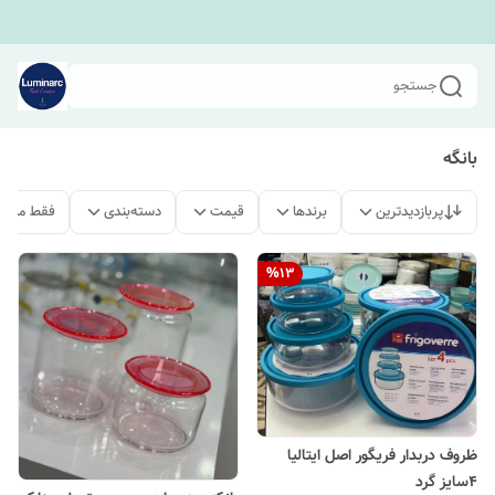
جستجو
بانگه
پربازدیدترین
برندها
قیمت
دسته‌بندی
فقط محصو
%
13
ظروف دربدار فریگور اصل ایتالیا
۴سایز گرد