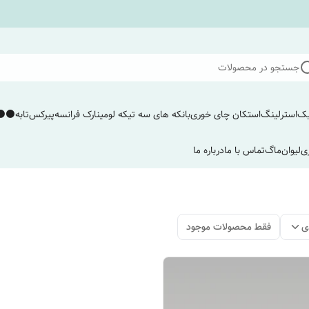
جستجو در محصولات
یک
استرلینگ
استکان چای خوری
بانکه های سه تیکه لومینارک فرانسه
پیرکس
تابه
⚫️⚫️
ی
لیوان
ماگ
تماس با ما
درباره ما
ی
فقط محصولات موجود