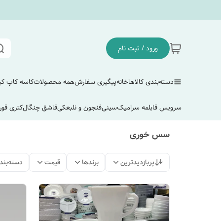
ورود / ثبت نام
دسته‌بندی کالاها
خانه
پیگیری سفارش
همه محصولات
کاسه کاپ ک
سرویس قابلمه سرامیک
سینی
فنجون و نلبعکی
قاشق چنگال
کتری قور
سس خوری
پربازدیدترین
برندها
قیمت
دسته‌بند