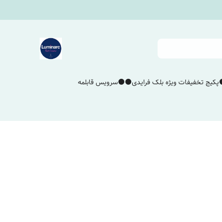
پکیج تخفیفات ویژه بلک فرایدی⚫️⚫️
سرویس قابلمه