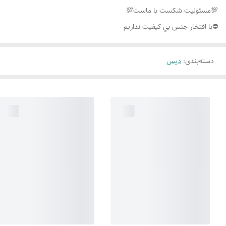
💯مسئوليت شكست با ماست💯
⛔️با افتخار جنس بي كيفيت نداريم
دسته‌بندی
:
دیس