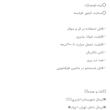
⭕️برند:لومینارک
⭕️ساخت کشور :فرانسه
✅قابل استفاده در فر و سولار
✅قابلیت شوک پذیری
✅قابلیت تحمل حرارت تا ۳۰۰درجه
✅انتی باکتریال
✅ضد لب پری
✅قابل شستشو در ماشین ظرفشویی
💥تك و عمده💥
❌ارسال شهرستان=باربري👌🏼❌
❌ارسال داخل تهران =پيك❌