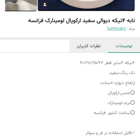
تابه ۴تیکه دیوالی سفید ارکوپال لومینارک فرانسه
برند:
luminarc
توضیحات
نظرات کاربران
۴تیکه ۴سایز قطر ۳۰/۲۸/۲۵/۲۲
تک رنگ:سفید
ارتفاع دیواره:۷سانت
⭕️جنس:ارکوپال
⭕️برند:لومینارک
⭕️ساخت کشور :فرانسه
✅قابل استفاده در فر و سولار