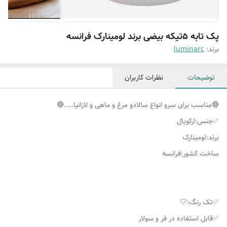
پک تابه ۵تیکه بیضی برند لومینارک فرانسه
برند:
luminarc
توضیحات
نظرات کاربران
🔴مناسب برای سرو انواع سالادو مرغ و ماهی و لازانیا…..🔴
برند:لومینارک
ساخت کشور:فرانسه
✅تک رنگ:🤍
✅قابل استفاده در فر و سولار