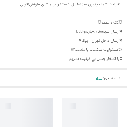
✅قابلیت شوک پذیری صد✅قابل شستشو در ماشین ظرفش❌ویی
💥تك و عمده💥
❌ارسال شهرستان=باربري👌🏼❌
❌ارسال داخل تهران =پيك❌
💯مسئوليت شكست با ماست💯
⛔️با افتخار جنس بي كيفيت نداريم
دسته‌بندی
:
تابه