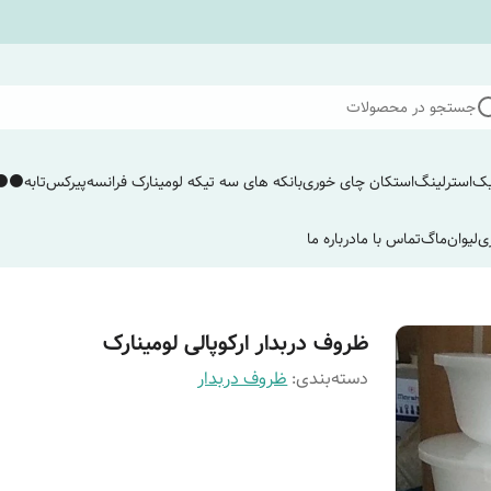
جستجو در محصولات
یک
استرلینگ
استکان چای خوری
بانکه های سه تیکه لومینارک فرانسه
پیرکس
تابه
⚫️⚫️
ی
لیوان
ماگ
تماس با ما
درباره ما
ظروف دربدار ارکوپالی لومینارک
دسته‌بندی
:
ظروف دربدار