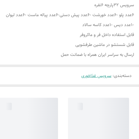
سرویس ۳۲پارچه ۶نفره
۶عدد پلو -۶عدد خورشت -۶عدد پیش دستی-۶عدد پیاله ماست -۶عدد لیوان
-۱عدد دیس -۱عدد کاسه سالاد
قابل استفاده داخل فر و ماکروفر
قابل شستشو در ماشین طرفشویی
ارسال به سراسر ایران همراه با ضمانت حمل
دسته‌بندی
:
سرویس غذاخوری