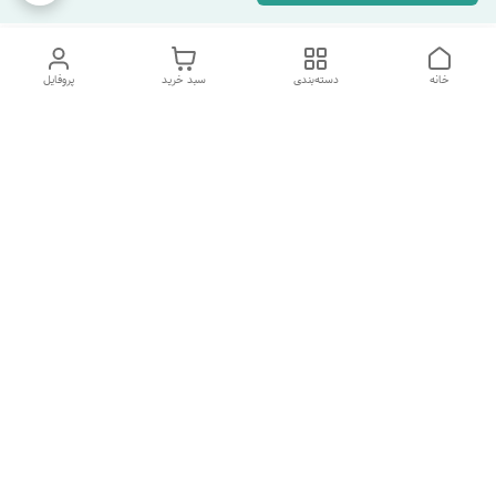
خانه
دسته‌بندی
سبد خرید
پروفایل
دسترسی سریع
تماس با ما
شکایات
درباره ما
قوانین و مقررات
سیاست حریم خصوصی
هفت روز هفته ، ارسال ۲۴ ساعته به سراسر ایران تماس از ساعت