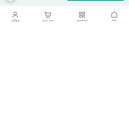
خانه
دسته‌بندی
سبد خرید
پروفایل
دسترسی سریع
تماس با ما
شکایات
درباره ما
قوانین و مقررات
سیاست حریم خصوصی
هفت روز هفته ، ارسال ۲۴ ساعته به سراسر ایران تماس از ساعت
۱۰صبح تا ۲۲ شب