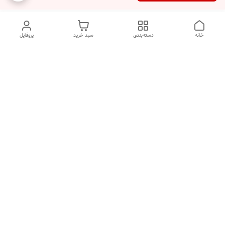
خانه
دسته‌بندی
سبد خرید
پروفایل
دسترسی سریع
تماس با ما
شکایات
درباره ما
قوانین و مقررات
سیاست حریم خصوصی
هفت روز هفته ، ارسال ۲۴ ساعته به سراسر ایران تماس از ساعت
۱۰صبح تا ۲۲ شب