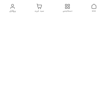
خانه
دسته‌بندی
سبد خرید
پروفایل
دسترسی سریع
تماس با ما
شکایات
درباره ما
قوانین و مقررات
سیاست حریم خصوصی
هفت روز هفته ، ارسال ۲۴ ساعته به سراسر ایران تماس از ساعت
۱۰صبح تا ۲۲ شب
شماره تماس
09212049785