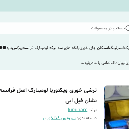
جستجو در محصولات
یک
استرلینگ
استکان چای خوری
بانکه های سه تیکه لومینارک فرانسه
پیرکس
تابه
⚫️⚫️
ی
لیوان
ماگ
تماس با ما
درباره ما
ترشی خوری ویکتوریا لومینارک اصل فرانسه 
نشان فیل ابی
برند:
luminarc
دسته‌بندی
:
سرویس غذاخوری