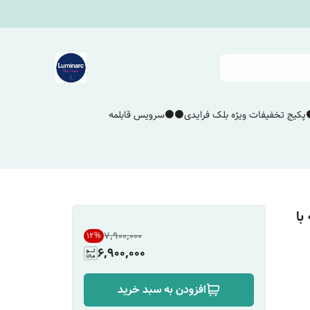
پکیج تخفیفات ویژه بلک فرایدی⚫️⚫️
سرویس قابلمه
با
۷٬۹۰۰٬۰۰۰
12
%
6,900,000
افزودن به سبد خرید