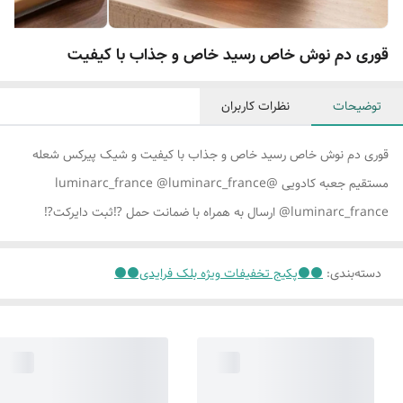
قوری دم نوش خاص رسید خاص و جذاب با کیفیت
توضیحات
نظرات کاربران
قوری دم نوش خاص رسید خاص و جذاب با کیفیت و شیک پیرکس شعله
مستقیم جعبه کادویی @luminarc_france @luminarc_france
@luminarc_france ارسال به همراه با ضمانت حمل ⁉ثبت دایرکت⁉
دسته‌بندی
:
⚫️⚫️پکیج تخفیفات ویژه بلک فرایدی⚫️⚫️