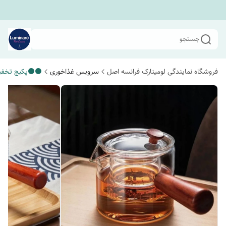
جستجو
فروشگاه نمایندگی لومینارک فرانسه اصل
سرویس غذاخوری
⚫️⚫️پکیج تخفی