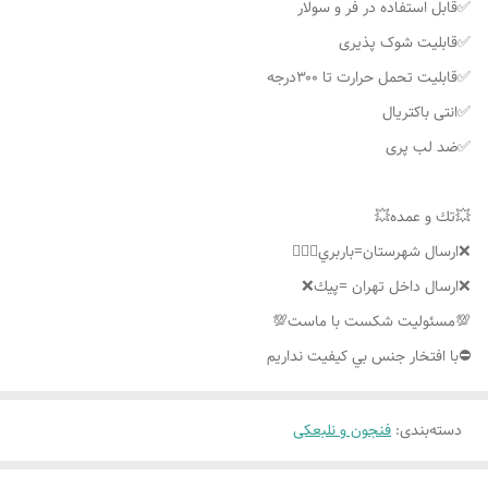
✅قابل استفاده در فر و سولار
✅قابلیت شوک پذیری
✅قابلیت تحمل حرارت تا ۳۰۰درجه
✅انتی باکتریال
✅ضد لب پری
💥تك و عمده💥
❌ارسال شهرستان=باربري👌🏼❌
❌ارسال داخل تهران =پيك❌
💯مسئوليت شكست با ماست💯
⛔️با افتخار جنس بي كيفيت نداريم
دسته‌بندی
:
فنجون و نلبعکی