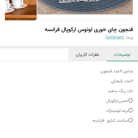
فنجون چای خوری لوتوس ارکوپال فرانسه
برند:
luminarc
توضیحات
نظرات کاربران
شامل:۶عدد فنجون
۶عدد نلبعکی
تک رنگ سفید
⭕️جنس:ارکوپال
⭕️برند:لومینارک
⭕️ساخت کشور :فرانسه