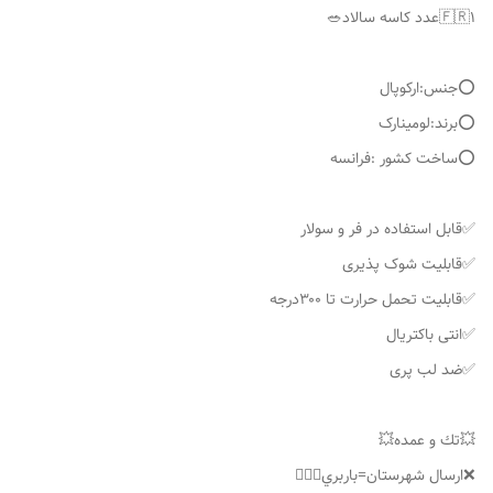
⭕️جنس:ارکوپال
⭕️برند:لومینارک
⭕️ساخت کشور :فرانسه
✅قابل استفاده در فر و سولار
✅قابلیت شوک پذیری
✅قابلیت تحمل حرارت تا ۳۰۰درجه
✅انتی باکتریال
✅ضد لب پری
💥تك و عمده💥
❌ارسال شهرستان=باربري👌🏼❌