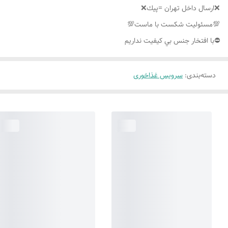
❌ارسال داخل تهران =پيك❌
💯مسئوليت شكست با ماست💯
⛔️با افتخار جنس بي كيفيت نداريم
دسته‌بندی
:
سرویس غذاخوری