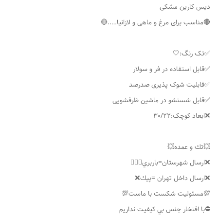
دیس کارین مشکی
🔴مناسب برای مرغ و ماهی و لازانیا…..🔴
✅تک رنگ:🤍
✅قابل استفاده در فر و سولار
✅قابلیت شوک پذیری صدرصد
✅قابل شستشو در ماشین ظرفشویی
❌ابعاد کوچک:30/22
💥تك و عمده💥
❌ارسال شهرستان=باربري👌🏼❌
❌ارسال داخل تهران =پيك❌
💯مسئوليت شكست با ماست💯
⛔️با افتخار جنس بي كيفيت نداريم