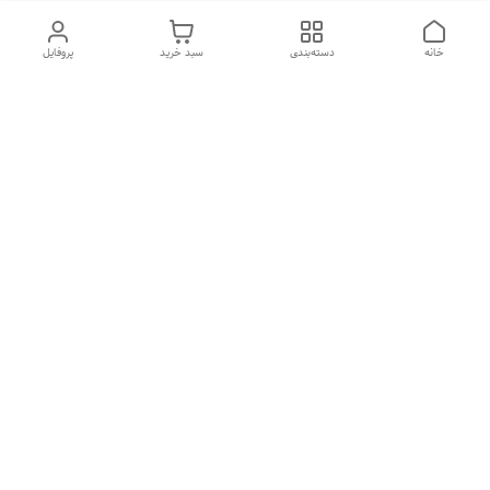
خانه
دسته‌بندی
سبد خرید
پروفایل
دسترسی سریع
تماس با ما
شکایات
درباره ما
قوانین و مقررات
سیاست حریم خصوصی
هفت روز هفته ، ارسال ۲۴ ساعته به سراسر ایران تماس از ساعت
۱۰صبح تا ۲۲ شب