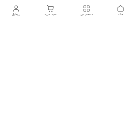
خانه
دسته‌بندی
سبد خرید
پروفایل
دسترسی سریع
تماس با ما
شکایات
درباره ما
قوانین و مقررات
سیاست حریم خصوصی
هفت روز هفته ، ارسال ۲۴ ساعته به سراسر ایران تماس از ساعت
۱۰صبح تا ۲۲ شب