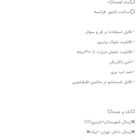
⭕️برند:لومینارک
⭕️ساخت کشور :فرانسه
✅قابل استفاده در فر و سولار
✅قابلیت شوک پذیری
✅قابلیت تحمل حرارت تا ۳۰۰درجه
✅انتی باکتریال
✅ضد لب پری
✅قابل شستشو در ماشین ظرفشویی
💥تك و عمده💥
❌ارسال شهرستان=باربري👌🏼❌
❌ارسال داخل تهران =پيك❌