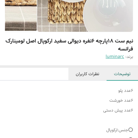
نیم ست ۱۸پارچه ۶نفره دیوالی سفید ارکوپال اصل لومینارک
فرانسه
برند:
luminarc
توضیحات
نظرات کاربران
۶عدد پلو
۶عدد خورشت
۶عدد پیش دستی
⭕️جنس:ارکوپال