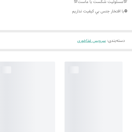
💯مسئوليت شكست با ماست💯
⛔️با افتخار جنس بي كيفيت نداريم
دسته‌بندی
:
سرویس غذاخوری