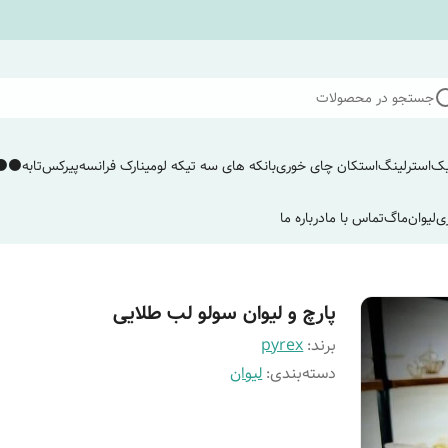
جستجو در محصولات
یک
استرلینگ
استکان چای خوری
بانکه های سه تیکه لومینارک فرانسه
پیرکس
تابه
⚫️⚫️
ی
لیوان
ماگ
تماس با ما
درباره ما
پارچ و لیوان سولو لب طلایی
برند:
pyrex
دسته‌بندی
:
لیوان