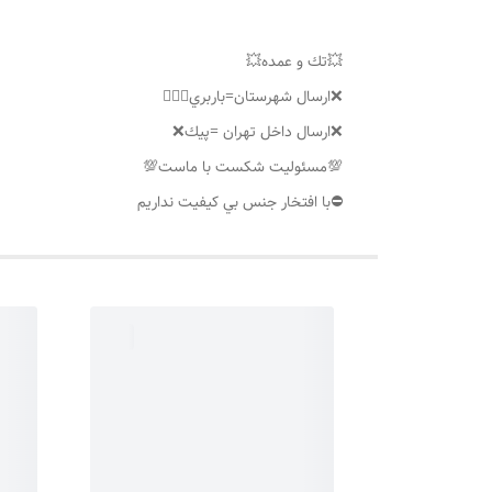
💥تك و عمده💥
❌ارسال شهرستان=باربري👌🏼❌
❌ارسال داخل تهران =پيك❌
💯مسئوليت شكست با ماست💯
⛔️با افتخار جنس بي كيفيت نداريم