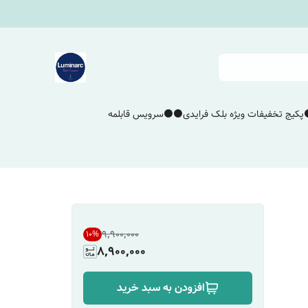
پکیج تخفیفات ویژه بلک فرایدی⚫️⚫️
سرویس قابلمه
۹٬۹۰۰٬۰۰۰
10
%
8,900,000
افزودن به سبد خرید