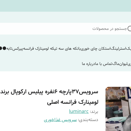
جستجو در محصولات
یک
استرلینگ
استکان چای خوری
بانکه های سه تیکه لومینارک فرانسه
پیرکس
تابه
⚫️⚫️
ی
لیوان
ماگ
تماس با ما
درباره ما
سرویس۳۷پارچه ۶نفره پیلیس ارکوپال برند
لومینارک فرانسه اصلی
برند:
luminarc
دسته‌بندی
:
سرویس غذاخوری