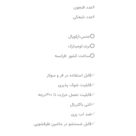
۶عدد فنجون
۶عدد نلبعکی
⭕️جنس:ارکوپال
⭕️برند:لومینارک
⭕️ساخت کشور :فرانسه
✅قابل استفاده در فر و سولار
✅قابلیت شوک پذیری
✅قابلیت تحمل حرارت تا ۳۰۰درجه
✅انتی باکتریال
✅ضد لب پری
✅قابل شستشو در ماشین ظرفشویی