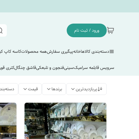
ورود / ثبت نام
دسته‌بندی کالاها
خانه
پیگیری سفارش
همه محصولات
کاسه کاپ ک
سرویس قابلمه سرامیک
سینی
فنجون و نلبعکی
قاشق چنگال
کتری قور
پربازدیدترین
برندها
قیمت
دسته‌بند