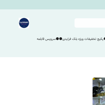
پکیج تخفیفات ویژه بلک فرایدی⚫️⚫️
سرویس قابلمه