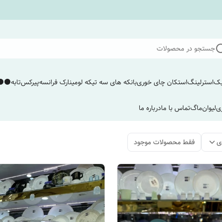
جستجو در محصولات
یک
استرلینگ
استکان چای خوری
بانکه های سه تیکه لومینارک فرانسه
پیرکس
تابه
⚫️⚫️
ی
لیوان
ماگ
تماس با ما
درباره ما
ی
فقط محصولات موجود