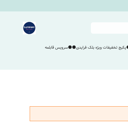
پکیج تخفیفات ویژه بلک فرایدی⚫️⚫️
سرویس قابلمه