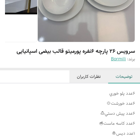
سرویس ۲۶ پارچه ۶نفره پورمیتو قالب بیضی اسپانیایی
برند:
Bormili
توضیحات
نظرات کاربران
٦عدد پلو خوري
٦عدد كاسه ماست🥣
۱عدد ديس🧆