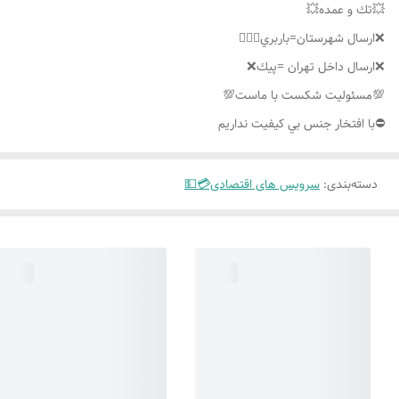
💥تك و عمده💥
❌ارسال شهرستان=باربري👌🏼❌
❌ارسال داخل تهران =پيك❌
💯مسئوليت شكست با ماست💯
⛔️با افتخار جنس بي كيفيت نداريم
دسته‌بندی
:
سرویس های اقتصادی💳💵