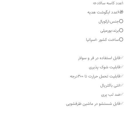
🎁۶عدد ابگوشت هدیه
⭕️جنس:ارکوپال
⭕️برند:بورمیلی
⭕️ساخت کشور :اسپانیا
✅قابل استفاده در فر و سولار
✅قابلیت شوک پذیری
✅قابلیت تحمل حرارت تا ۳۰۰درجه
✅انتی باکتریال
✅ضد لب پری
✅قابل شستشو در ماشین ظرفشویی