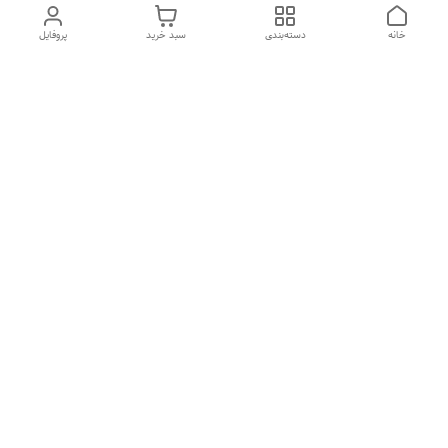
خانه
دسته‌بندی
سبد خرید
پروفایل
دسترسی سریع
تماس با ما
شکایات
درباره ما
قوانین و مقررات
سیاست حریم خصوصی
هفت روز هفته ، ارسال ۲۴ ساعته به سراسر ایران تماس از ساعت
۱۰صبح تا ۲۲ شب
شماره تماس
09212049785