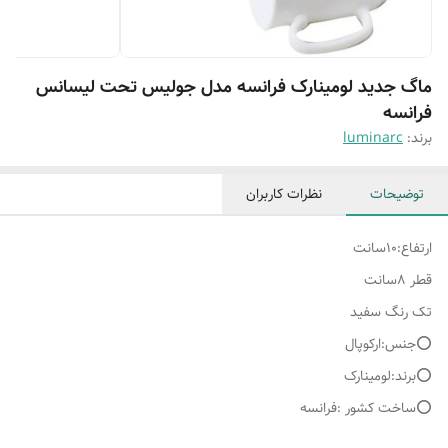
ماگ جدید لومینارک فرانسه مدل جولیس تحت لیسانس
فرانسه
برند:
luminarc
توضیحات
نظرات کاربران
ارتفاع:۱۰سانت
قطر ۸سانت
تک رنگ سفید
⭕️جنس:ارکوپال
⭕️برند:لومینارک
⭕️ساخت کشور :فرانسه