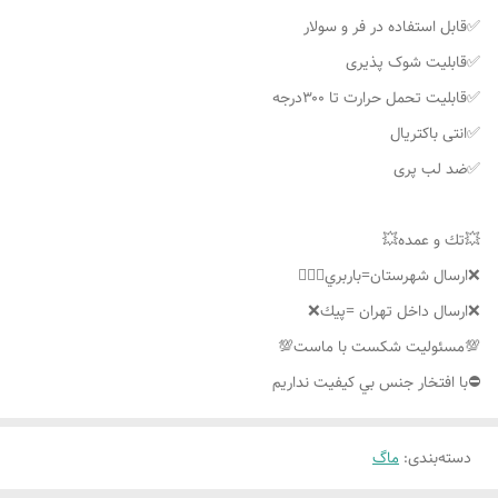
✅قابل استفاده در فر و سولار
✅قابلیت شوک پذیری
✅قابلیت تحمل حرارت تا ۳۰۰درجه
✅انتی باکتریال
✅ضد لب پری
💥تك و عمده💥
❌ارسال شهرستان=باربري👌🏼❌
❌ارسال داخل تهران =پيك❌
💯مسئوليت شكست با ماست💯
⛔️با افتخار جنس بي كيفيت نداريم
دسته‌بندی
:
ماگ