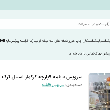
جستجو در محصولات
یک
استرلینگ
استکان چای خوری
بانکه های سه تیکه لومینارک فرانسه
پیرکس
تابه
⚫️⚫️
ی
لیوان
ماگ
تماس با ما
درباره ما
سرویس قابلمه ۹پارچه کرکماز استیل ترک
دسته‌بندی
:
سرویس قابلمه