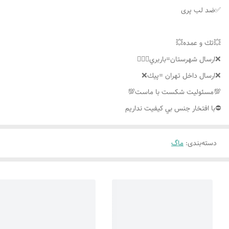
✅ضد لب پری
💥تك و عمده💥
❌ارسال شهرستان=باربري👌🏼❌
❌ارسال داخل تهران =پيك❌
💯مسئوليت شكست با ماست💯
⛔️با افتخار جنس بي كيفيت نداريم
دسته‌بندی
:
ماگ