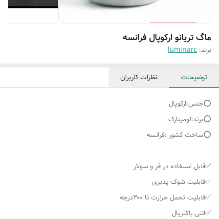
ماگ تریانو ارکوپال فرانسه
برند:
luminarc
توضیحات
نظرات کاربران
⭕️جنس:ارکوپال
⭕️برند:لومینارک
⭕️ساخت کشور :فرانسه
✅قابل استفاده در فر و سولار
✅قابلیت شوک پذیری
✅قابلیت تحمل حرارت تا ۳۰۰درجه
✅انتی باکتریال