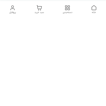
خانه
دسته‌بندی
سبد خرید
پروفایل
دسترسی سریع
تماس با ما
شکایات
درباره ما
قوانین و مقررات
سیاست حریم خصوصی
هفت روز هفته ، ارسال ۲۴ ساعته به سراسر ایران تماس از ساعت
۱۰صبح تا ۲۲ شب