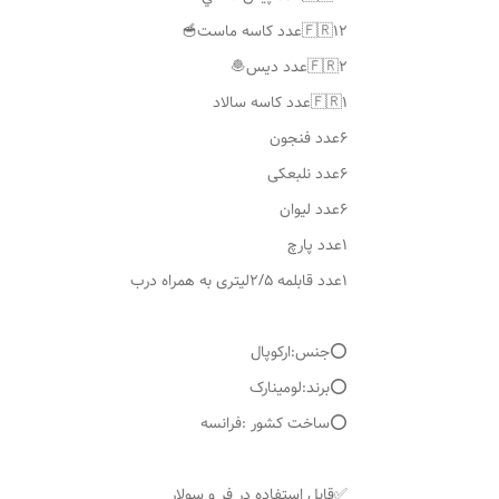
۶عدد فنجون
۶عدد نلبعکی
۶عدد لیوان
۱عدد پارچ
۱عدد قابلمه ۲/۵لیتری به همراه درب
⭕️جنس:ارکوپال
⭕️برند:لومینارک
⭕️ساخت کشور :فرانسه
✅قابل استفاده در فر و سولار