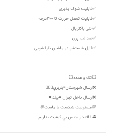
✅قابلیت شوک پذیری
✅قابلیت تحمل حرارت تا ۳۰۰درجه
✅انتی باکتریال
✅ضد لب پری
✅قابل شستشو در ماشین ظرفشویی
💥تك و عمده💥
❌ارسال شهرستان=باربري👌🏼❌
❌ارسال داخل تهران =پيك❌
💯مسئوليت شكست با ماست💯
⛔️با افتخار جنس بي كيفيت نداريم