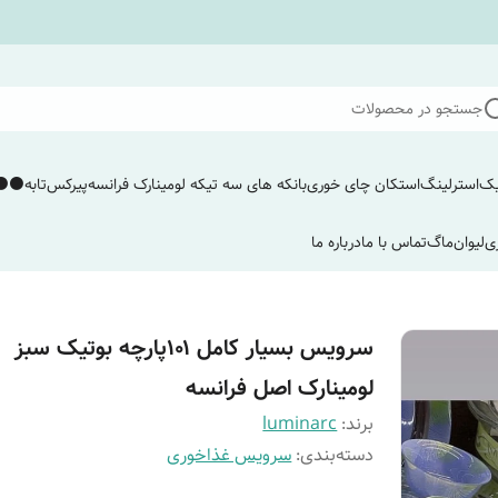
جستجو در محصولات
یک
استرلینگ
استکان چای خوری
بانکه های سه تیکه لومینارک فرانسه
پیرکس
تابه
⚫️⚫️
ی
لیوان
ماگ
تماس با ما
درباره ما
سرویس بسیار کامل ۱۰۱پارچه بوتیک سبز
لومینارک اصل فرانسه
برند:
luminarc
دسته‌بندی
:
سرویس غذاخوری