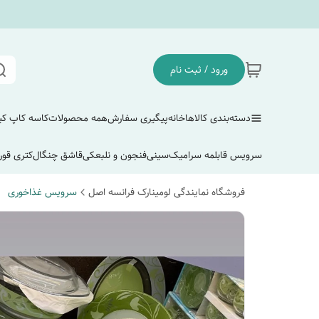
ورود / ثبت نام
دسته‌بندی کالاها
خانه
پیگیری سفارش
همه محصولات
کاسه کاپ ک
سرویس قابلمه سرامیک
سینی
فنجون و نلبعکی
قاشق چنگال
کتری قور
فروشگاه نمایندگی لومینارک فرانسه اصل
سرویس غذاخوری