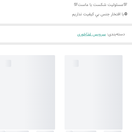
💯مسئوليت شكست با ماست💯
⛔️با افتخار جنس بي كيفيت نداريم
دسته‌بندی
:
سرویس غذاخوری