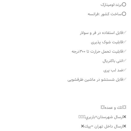
⭕️برند:لومینارک
⭕️ساخت کشور :فرانسه
✅قابل استفاده در فر و سولار
✅قابلیت شوک پذیری
✅قابلیت تحمل حرارت تا ۳۰۰درجه
✅انتی باکتریال
✅ضد لب پری
✅قابل شستشو در ماشین ظرفشویی
💥تك و عمده💥
❌ارسال شهرستان=باربري👌🏼❌
❌ارسال داخل تهران =پيك❌