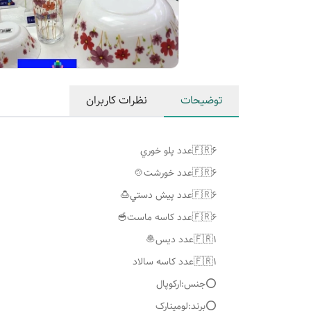
توضیحات
نظرات کاربران
⭕️جنس:ارکوپال
⭕️برند:لومینارک