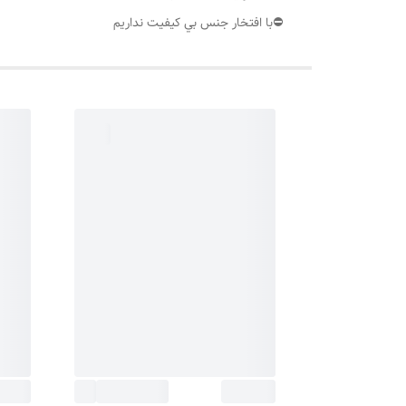
⛔️با افتخار جنس بي كيفيت نداريم