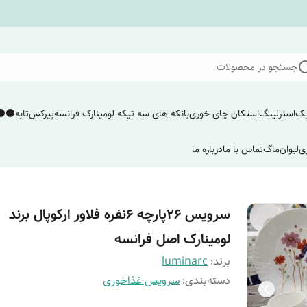
جستجو در محصولات
یک
استرلینگ
استکان چای خوری
بانکه های سه تیکه لومینارک فرانسه
پیرکس
تابه
⚫️⚫️
ی
لیوان
ماگ
تماس با ما
درباره ما
سرویس ۲۶پارچه ۶نفره فلاور ارکوپال برند
لومینارک اصل فرانسه
برند:
luminarc
دسته‌بندی
:
سرویس غذاخوری