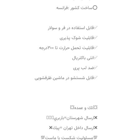
⭕️ساخت کشور :فرانسه
✅قابل استفاده در فر و سولار
✅قابلیت شوک پذیری
✅قابلیت تحمل حرارت تا ۳۰۰درجه
✅انتی باکتریال
✅ضد لب پری
✅قابل شستشو در ماشین ظرفشویی
💥تك و عمده💥
❌ارسال شهرستان=باربري👌🏼❌
❌ارسال داخل تهران =پيك❌
💯مسئوليت شكست با ماست💯