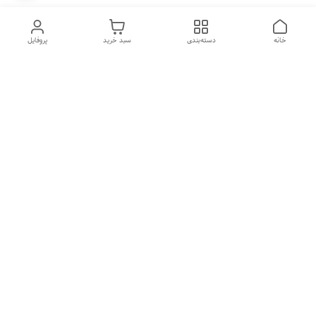
خانه
دسته‌بندی
سبد خرید
پروفایل
دسترسی سریع
تماس با ما
شکایات
درباره ما
قوانین و مقررات
سیاست حریم خصوصی
هفت روز هفته ، ارسال ۲۴ ساعته به سراسر ایران تماس از ساعت
۱۰صبح تا ۲۲ شب